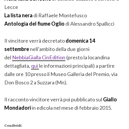
Lecce
La lista nera
di Raffaele Montefusco
Antologia del fiume Oglio
di Alessandro Spallicci
Il vincitore verrà decretato
domenica 14
settembre
nell’ambito della due giorni
del
NebbiaGialla CinEdition
(presto la locandina
dettagliata,
qui
le informazioni principali) a partire
dalle ore 10 presso il Museo Galleria del Premio, via
Don Bosco 2 a Suzzara (Mn).
Il racconto vincitore verrà poi pubblicato sul
Giallo
Mondadori
in edicola nel mese di febbraio 2015.
Condividi: