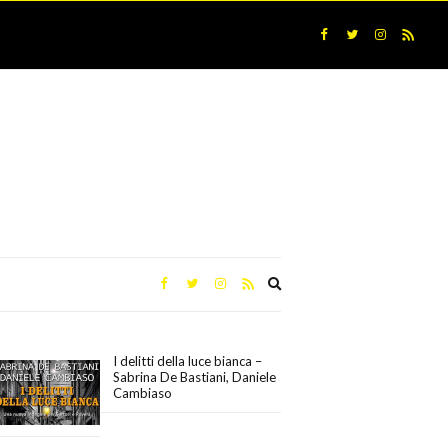
Expand
search
form
I delitti della luce bianca –
Sabrina De Bastiani, Daniele
Cambiaso