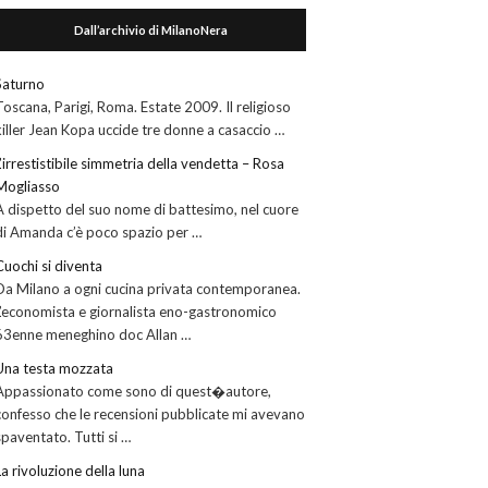
Dall’archivio di MilanoNera
Saturno
Toscana, Parigi, Roma. Estate 2009. Il religioso
killer Jean Kopa uccide tre donne a casaccio …
L’irrestistibile simmetria della vendetta – Rosa
Mogliasso
A dispetto del suo nome di battesimo, nel cuore
di Amanda c’è poco spazio per …
Cuochi si diventa
Da Milano a ogni cucina privata contemporanea.
L’economista e giornalista eno-gastronomico
63enne meneghino doc Allan …
Una testa mozzata
Appassionato come sono di quest�autore,
confesso che le recensioni pubblicate mi avevano
spaventato. Tutti si …
La rivoluzione della luna