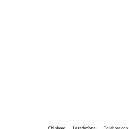
Chi siamo
La redazione
Collabora con 