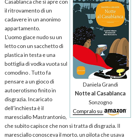
Casablanca che si apre con
il ritrovamento di un
cadavere in un anonimo
appartamento.
L’uomo giace nudo su un
letto con un sacchetto di
plastica in testa e una
bottiglia di vodka vuota sul
comodino . Tutto fa
pensare a un gioco di
Daniela Grandi
autoerotismo finito in
Notte al Casablanca
disgrazia. Incaricato
Sonzogno
dell’inchiesta è il
Compralo su
maresciallo Mastrantonio,
che subito capisce che non si tratta di disgrazia. Il
maresciallo conosceva il morto, un pilota che usava