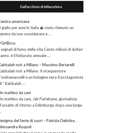
Dall’archivio di MilanoNera
L’amica americana
Il giallo per anni in Italia � stato ritenuto un
genere da non considerare e …
#GirlBoss
I segnali di fumo della vita Cento milioni di dollari
l’anno. è il fatturato annuale …
Kabbalah noir a Milano – Massimo Bertarelli
Kabbalah noir a Milano. Il vicequestore
Tombamasselli e un’indagine nera Il protagonista
di “ Kabbalah …
Un mattino da cani
Un mattino da cani, Jak Parlabane, giornalista
d’assalto di ritorno a Edimburgo dopo una lunga
…
L’enigma del fante di cuori – Patrizia Debicke ,
Alessandra Ruspoli