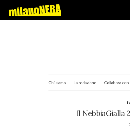
Chi siamo
La redazione
Collabora con 
f
Il NebbiaGialla 