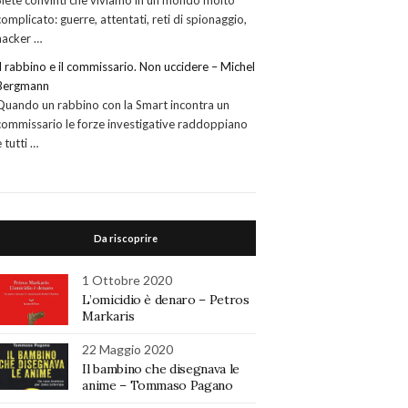
Siete convinti che viviamo in un mondo molto
complicato: guerre, attentati, reti di spionaggio,
hacker …
Il rabbino e il commissario. Non uccidere – Michel
Bergmann
Quando un rabbino con la Smart incontra un
commissario le forze investigative raddoppiano
e tutti …
Da riscoprire
1 Ottobre 2020
L’omicidio è denaro – Petros
Markaris
22 Maggio 2020
Il bambino che disegnava le
anime – Tommaso Pagano