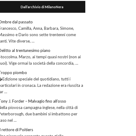
Dall’archivio di MilanoNera
Ombre dal passato
Francesco, Camilla, Anna, Barbara, Simone,
Massimo e Dario sono sette trentenni come
tanti. Vite diverse, …
Delitto al trentunesimo piano
Stoccolma. Marzo, ai tempi quasi nostri (non ai
suoi). Vige ormai la società della concordia, …
Troppo piombo
�Edizione speciale del quotidiano, tutti i
particolari in cronaca. La redazione era riuscita a
far …
Tony J. Forder – Malvagio fino all’osso
Nella piovosa campagna inglese, nella città di
Peterborough, due bambini si imbattono per
caso nel …
Il rettore di Poitiers