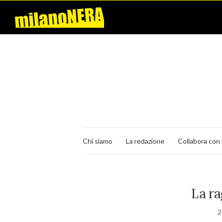
Chi siamo
La redazione
Collabora con 
La ra
2