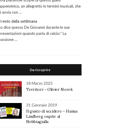
Una piacevole scoperta questo giallo
appenninico, un allegretto in termini musicali, che
si avvia con …
Il resto della settimana
Lo dice spesso De Giovanni durante le sue
presentazioni quando parla di calcio:” La
passione …
Da riscoprire
18 Marzo 2025
Territori – Olivier Norek
31 Gennaio 2019
Il gusto di uccidere – Hanna
Lindberg ospite al
Nebbiagialla