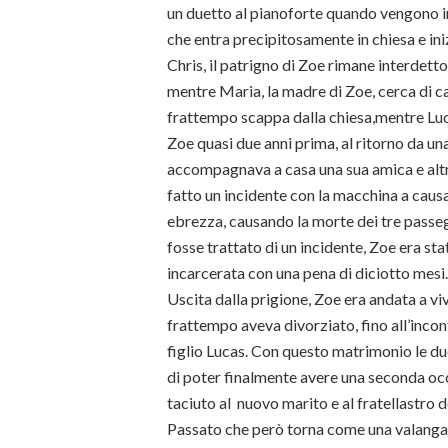
un duetto al pianoforte quando vengono i
che entra precipitosamente in chiesa e ini
Chris, il patrigno di Zoe rimane interdett
mentre Maria, la madre di Zoe, cerca di 
frattempo scappa dalla chiesa,mentre Luca
Zoe quasi due anni prima, al ritorno da un
accompagnava a casa una sua amica e altr
fatto un incidente con la macchina a causa 
ebrezza, causando la morte dei tre passe
fosse trattato di un incidente, Zoe era st
incarcerata con una pena di diciotto mesi.
Uscita dalla prigione, Zoe era andata a vi
frattempo aveva divorziato, fino all’incon
figlio Lucas. Con questo matrimonio le du
di poter finalmente avere una seconda oc
taciuto al nuovo marito e al fratellastro d
Passato che però torna come una valanga l