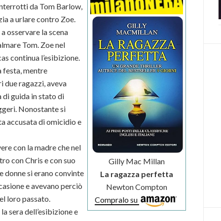
nterrotti da Tom Barlow,
zia a urlare contro Zoe.
o a osservare la scena
calmare Tom. Zoe nel
s continua l’esibizione.
a festa, mentre
i due ragazzi, aveva
di guida in stato di
ggeri. Nonostante si
ata accusata di omicidio e
vere con la madre che nel
tro con Chris e con suo
Gilly Mac Millan
e donne si erano convinte
La ragazza perfetta
casione e avevano perciò
Newton Compton
el loro passato.
Compralo su
a sera dell’esibizione e