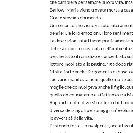
che cambierà per sempre la loro vita. Inf
Barlow, Maria viene trovata morta a casa s
Grace stavano dormendo.
Un romanzo che viene vissuto interamente 
pensieri, le loro emozioni, i loro sentimenti
Le descrizioni infatti sono praticamente n
del resto non si quasi nulla dell’ambient
perché tutto il romanzo è concentrato sul 
lettore incollato alle pagine, riga dopo rig
Molto forte anche l’argomento di base, ovve
sue varie manifestazioni: quello molto aust
moglie che coinvolgeva anche il figlio, qu
quello dolce, materno e affettuoso tra Ma
Rapporti molto diversi tra loro che hanno
diversa dei singoli personaggi, un’ evoluz
le avversità della vita.
Profondo,forte, coinvolgente, accattivante