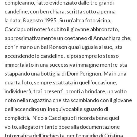
compleanno, fatto evidenziato dalle tre grandi
candeline, con ben chiara, scritta sotto a penna
la data: 8 agosto 1995. Su un’altra foto vicina,
Cacciapuoti noterà subito il giovane abbronzato,
approssimativamente un coetaneo di Annachiara che,
con in mano un bel Ronson quasi uguale al suo, sta
accendendo le candeline, e poi sempre lo stesso
immortalato in una successiva immagine mentre sta
stappando una bottiglia di Dom Perignon. Ma in una
quarta foto, sempre scattata in quell’occasione,
individuerà, tra i presenti pronti a brindare, un volto
noto nella ragazzina che sta scambiando con il giovane
dell’accendino un inequivocabile sguardo di
complicità. Nicola Cacciapuoti ricorda bene quel
volto, allegato in tante pose alla documentazione
fotografica dell’inchiesta, per l’omicidio di Cristina