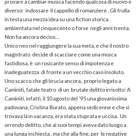
provare a cambiar musica facendo qualcosa di nuovo e
diverso: indossare il cappello di romanziere . Gli frulla
in testa una mezza idea su una fiction storica
ambientata nel cinquecento o forse negli anni trenta.
Non ha ancora deciso…
Unico neo nel raggiungere la sua meta, e che il nostro
magistrato decide di scacciare come una mosca
fastidiosa, è un rosicante senso di impotenza e
inadeguatezza di fronte a un vecchio caso insoluto.
Uno scacco che gli brucia ancora, proprio legato a
Caminiti, fatale teatro di un brutale delitto irrisolto: A
Caminiti, infatti, il 10 agosto del ’95 una giovanissima
padovana, Cristina Burato, appena sedicenne e che si
trovava là in vacanza, era stata stuprata e uccisa. Un
orrendo delitto, che ai suoi tempi aveva dato luogo a
una lunga inchiesta , ma che alla fine, per le negative