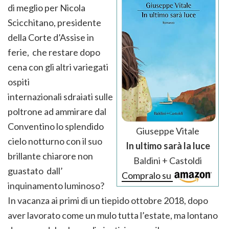
di meglio per Nicola
Scicchitano, presidente
della Corte d’Assise in
ferie, che restare dopo
cena con gli altri variegati
ospiti
internazionali sdraiati sulle
poltrone ad ammirare dal
Conventino lo splendido
Giuseppe Vitale
cielo notturno con il suo
In ultimo sarà la luce
brillante chiarore non
Baldini + Castoldi
guastato dall’
Compralo su
inquinamento luminoso?
In vacanza ai primi di un tiepido ottobre 2018, dopo
aver lavorato come un mulo tutta l’estate, ma lontano