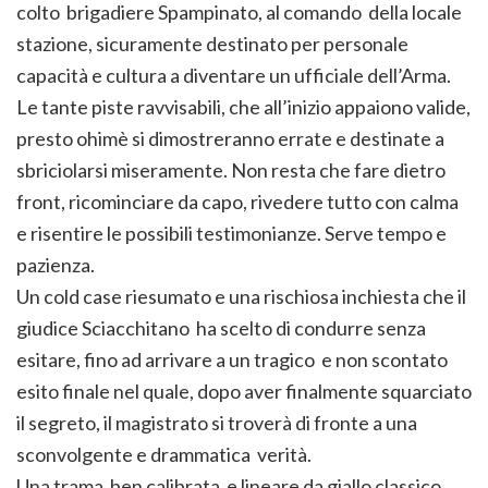
colto brigadiere Spampinato, al comando della locale
stazione, sicuramente destinato per personale
capacità e cultura a diventare un ufficiale dell’Arma.
Le tante piste ravvisabili, che all’inizio appaiono valide,
presto ohimè si dimostreranno errate e destinate a
sbriciolarsi miseramente. Non resta che fare dietro
front, ricominciare da capo, rivedere tutto con calma
e risentire le possibili testimonianze. Serve tempo e
pazienza.
Un cold case riesumato e una rischiosa inchiesta che il
giudice Sciacchitano ha scelto di condurre senza
esitare, fino ad arrivare a un tragico e non scontato
esito finale nel quale, dopo aver finalmente squarciato
il segreto, il magistrato si troverà di fronte a una
sconvolgente e drammatica verità.
Una trama ben calibrata e lineare da giallo classico