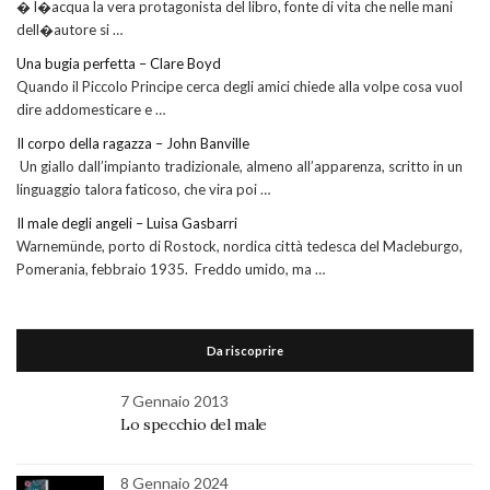
� l�acqua la vera protagonista del libro, fonte di vita che nelle mani
dell�autore si …
Una bugia perfetta – Clare Boyd
Quando il Piccolo Principe cerca degli amici chiede alla volpe cosa vuol
dire addomesticare e …
Il corpo della ragazza – John Banville
Un giallo dall’impianto tradizionale, almeno all’apparenza, scritto in un
linguaggio talora faticoso, che vira poi …
Il male degli angeli – Luisa Gasbarri
Warnemünde, porto di Rostock, nordica città tedesca del Macleburgo,
Pomerania, febbraio 1935. Freddo umido, ma …
Da riscoprire
7 Gennaio 2013
Lo specchio del male
8 Gennaio 2024