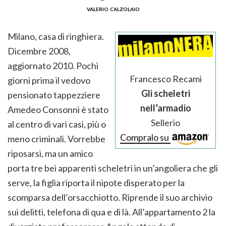
valerio calzolaio
Milano, casa di ringhiera.
Dicembre 2008,
aggiornato 2010. Pochi
Francesco Recami
giorni prima il vedovo
Gli scheletri
pensionato tappezziere
nell’armadio
Amedeo Consonni è stato
Sellerio
al centro di vari casi, più o
Compralo su
meno criminali. Vorrebbe
riposarsi, ma un amico
porta tre bei apparenti scheletri in un’angoliera che gli
serve, la figlia riporta il nipote disperato per la
scomparsa dell’orsacchiotto. Riprende il suo archivio
sui delitti, telefona di qua e di là. All’appartamento 2 la