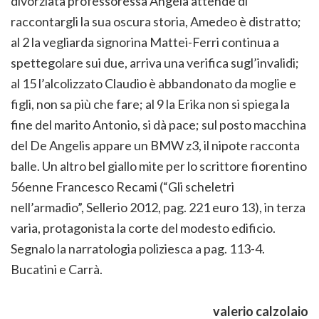
divorziata professoressa Angela attende di
raccontargli la sua oscura storia, Amedeo è distratto;
al 2 la vegliarda signorina Mattei-Ferri continua a
spettegolare sui due, arriva una verifica sugl’invalidi;
al 15 l’alcolizzato Claudio è abbandonato da moglie e
figli, non sa più che fare; al 9 la Erika non si spiega la
fine del marito Antonio, si dà pace; sul posto macchina
del De Angelis appare un BMW z3, il nipote racconta
balle. Un altro bel giallo mite per lo scrittore fiorentino
56enne Francesco Recami (“Gli scheletri
nell’armadio”, Sellerio 2012, pag. 221 euro 13), in terza
varia, protagonista la corte del modesto edificio.
Segnalo la narratologia poliziesca a pag. 113-4.
Bucatini e Carrà.
valerio calzolaio