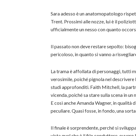
Sara adesso è un anatomopatologo rispetta
Trent. Prossimi alle nozze, lui è il polizi
ufficialmente un nesso con quanto occors
Il passato non deve restare sepolto: bis
pericoloso, in quanto si vanno a risvegliare
La trama è affollata di personaggi, tutti 
verosimile, poiché pignola nel descrivere 
studi approfonditi. Faith Mitchell, la part
vicenda, poiché sa stare sulla scena in u
E così anche Amanda Wagner, in qualità di
peculiare. Quasi fosse, in fondo, una sorta
Il finale è sorprendente, perché si svilupp
vista quel che è il filo conduttore, ovvero 