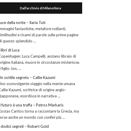
Dall’archivio di MilanoNera
Luce della notte – Ilaria Tuti
Immagini fantastiche, metafore rutilanti,
similitudini e ricami di parole sulle prime pagine
di questo splendido …
I libri di Luca
Copenhagen: Luca Campelli, anziano libraio di
origine italiana, muore in circostanze misteriose.
Il figlio Jon, …
Un sottile segreto – Callie Kazumi
Uno sconvolgente viaggio nella mente umana
Callie Kazumi, scrittrice di origine anglo-
giapponese, esordisce in narrativa …
Il futuro è una truffa – Petros Markaris
Kostas Caritos torna a raccontare la Grecia, ma
forse anche un mondo con confini più …
I dodici segreti – Robert Gold