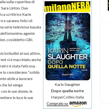
alia sulla copertina di
r Sara Linton. Due
fica scrittrice Karin
 e saranno felici di
na serie televisiva basata
io dell’omonimo agente
tion, cosiddetto GBI.
issitudini al suo attivo,
Trent si è macchiato anche
aratro è stata faticosa.
che lo considerano “solido
ente abile a lavorare
Karin Slaughter
 che lui venga
Dopo quella notte
 con le sue donne, le
HarperCollins Italia
ettere in luce le sue
Compralo su