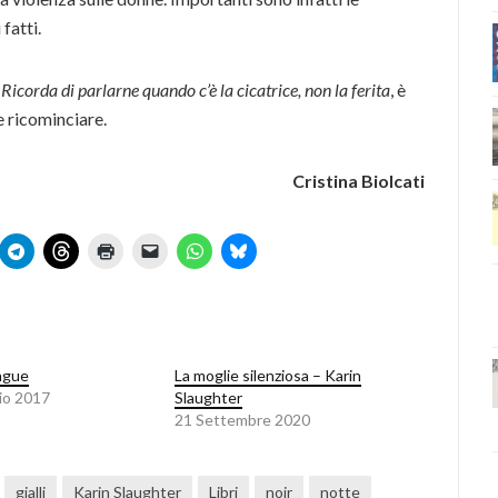
 fatti.
.
Ricorda di parlarne quando c’è la cicatrice, non la ferita
,
è
e ricominciare.
Cristina Biolcati
angue
La moglie silenziosa – Karin
io 2017
Slaughter
21 Settembre 2020
gialli
Karin Slaughter
Libri
noir
notte