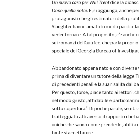
Un nuovo caso per Will Trent
dice la didasc
Dopo quella notte.
E, si aggiunga, anche pe
protagonisti che gli estimatori della proli
Slaughter hanno amato in modo particolare
veder tornare. A tal proposito, c’è anche u
sui romanzi dell’autrice, che parla propr
speciale del Georgia Bureau of Investiga
Abbandonato appena nato e con diverse vic
prima di diventare un tutore della legge 
di precedenti penali e la sua risalita dal b
Per questo, forse, piace tanto ai lettori, 
nel modo giusto, affidabile e particolarm
sotto copertura.” Di poche parole, sembra
tratteggiato attraverso il rapporto che ha
uniche che sanno come prenderlo, abili a m
tante sfaccettature.