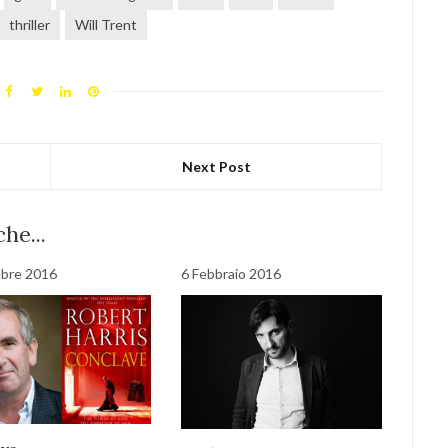
thriller
Will Trent
Next Post
he...
obre 2016
6 Febbraio 2016