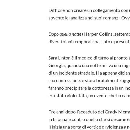
Difficile non creare un collegamento con 
sovente lei analizza nei suoi romanzi. Ovv
Dopo quella notte
(Harper Collins, settemb
diversi piani temporali: passato e present
Sara Linton è il medico di turno al pront
Georgia, quando una notte arriva una raga
di un incidente stradale. Ha appena dician
sua confessione: è stata brutalmente aggred
faranno precipitare la dottoressa in un inc
era stata violentata, un evento che ha camb
Tre anni dopo l’accaduto del Grady Memor
in tribunale contro quello che si desume e
lì inizia una sorta di vortice di violenza a