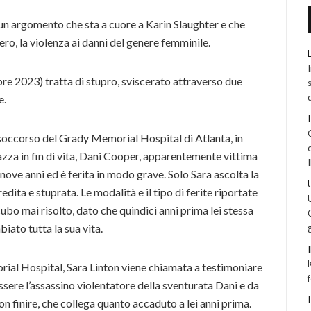
un argomento che sta a cuore a Karin Slaughter e che
ero, la violenza ai danni del genere femminile.
re 2023) tratta di stupro, sviscerato attraverso due
e.
o soccorso del Grady Memorial Hospital di Atlanta, in
zza in fin di vita, Dani Cooper, apparentemente vittima
nove anni ed è ferita in modo grave. Solo Sara ascolta la
ita e stuprata. Le modalità e il tipo di ferite riportate
ubo mai risolto, dato che quindici anni prima lei stessa
iato tutta la sua vita.
ial Hospital, Sara Linton viene chiamata a testimoniare
ssere l’assassino violentatore della sventurata Dani e da
 non finire, che collega quanto accaduto a lei anni prima.