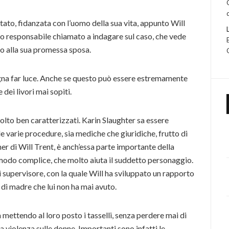
to, fidanzata con l’uomo della sua vita, appunto Will
otto responsabile chiamato a indagare sul caso, che vede
o alla sua promessa sposa.
ogna far luce. Anche se questo può essere estremamente
 dei livori mai sopiti.
molto ben caratterizzati. Karin Slaughter sa essere
le varie procedure, sia mediche che giuridiche, frutto di
ner di Will Trent, è anch’essa parte importante della
n modo complice, che molto aiuta il suddetto personaggio.
 supervisore, con la quale Will ha sviluppato un rapporto
 di madre che lui non ha mai avuto.
a mettendo al loro posto i tasselli, senza perdere mai di
la violenza sulle donne. Importanti sono infatti le