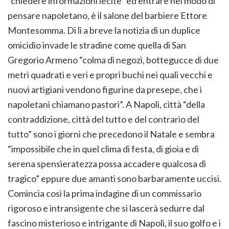
“chiedere informazioni lecite” ed entrare nel modo di
pensare napoletano, è il salone del barbiere Ettore
Montesomma. Di lì a breve la notizia di un duplice
omicidio invade le stradine come quella di San
Gregorio Armeno “colma di negozi, bottegucce di due
metri quadrati e veri e propri buchi nei quali vecchi e
nuovi artigiani vendono figurine da presepe, che i
napoletani chiamano pastori”. A Napoli, città “della
contraddizione, città del tutto e del contrario del
tutto” sono i giorni che precedono il Natale e sembra
“impossibile che in quel clima di festa, di gioia e di
serena spensieratezza possa accadere qualcosa di
tragico” eppure due amanti sono barbaramente uccisi.
Comincia così la prima indagine di un commissario
rigoroso e intransigente che si lascerà sedurre dal
fascino misterioso e intrigante di Napoli, il suo golfo e i