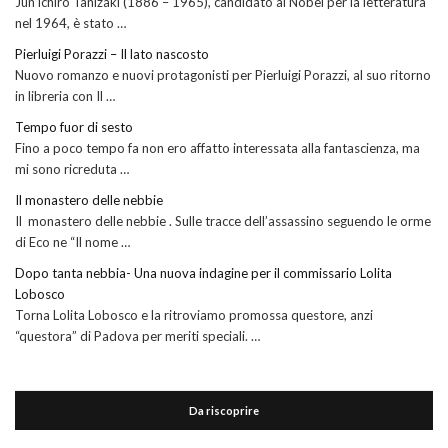
Jun’ichiro Tanizaki (1886 – 1965), candidato al Nobel per la letteratura
nel 1964, è stato …
Pierluigi Porazzi – Il lato nascosto
Nuovo romanzo e nuovi protagonisti per Pierluigi Porazzi, al suo ritorno
in libreria con Il …
Tempo fuor di sesto
Fino a poco tempo fa non ero affatto interessata alla fantascienza, ma
mi sono ricreduta …
Il monastero delle nebbie
Il monastero delle nebbie . Sulle tracce dell’assassino seguendo le orme
di Eco ne “Il nome …
Dopo tanta nebbia- Una nuova indagine per il commissario Lolita
Lobosco
Torna Lolita Lobosco e la ritroviamo promossa questore, anzi
“questora” di Padova per meriti speciali. …
Da riscoprire