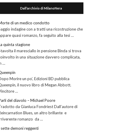
Dall’archivio di MilanoNera
Morte di un medico condotto
Saggio indagine con a tratti una ricostruzione che
appare quasi romanzo, fa seguito alla tesi …
La quinta stagione
Stavolta il maresciallo in pensione Binda si trova
coinvolto in una situazione davvero complicata,
in …
Queenpin
Dopo Morire un po’, Edizioni BD pubblica
Queenpin, il nuovo libro di Megan Abbott.
Vincitore …
Parli del diavolo – Michael Poore
Tradotto da Gianluca Fondriest Dall’autore di
Reincarnation Blues, un altro brillante e
irriverente romanzo da …
I sette demoni reggenti