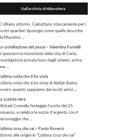
Dall’archivio di MilanoNera
Ci sfilano attorno. Ciabattano stancamente per i
nostri quartieri tipologie come quelle descritte
da Massimo …
La costellazione del pesce – Valentina Fornelli
A spezzare la monotonia della vita di Carla,
investigatrice privata fuori dagli schemi, arriva
una …
L’ultima volta che ti ho vista
L’ultima volta che ti ho vista di Alafair Burke,
ovvero quanto sappiamo dei nostri amici …
La scatola nera
Michael Connelly festeggia l’uscita del 25
romanzo, e celebra le nozze d’argento con il
personaggio che …
L’ultima cosa che sai – Paolo Roversi
Ritorno alle origini in “L’ultima cosa che sai”