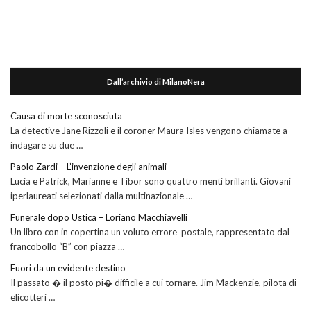
Dall’archivio di MilanoNera
Causa di morte sconosciuta
La detective Jane Rizzoli e il coroner Maura Isles vengono chiamate a
indagare su due …
Paolo Zardi – L’invenzione degli animali
Lucia e Patrick, Marianne e Tibor sono quattro menti brillanti. Giovani
iperlaureati selezionati dalla multinazionale …
Funerale dopo Ustica – Loriano Macchiavelli
Un libro con in copertina un voluto errore postale, rappresentato dal
francobollo “B” con piazza …
Fuori da un evidente destino
Il passato � il posto pi� difficile a cui tornare. Jim Mackenzie, pilota di
elicotteri …