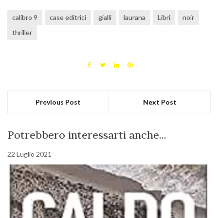
calibro 9
case editrici
gialli
laurana
Libri
noir
thriller
Previous Post
Next Post
Potrebbero interessarti anche...
22 Luglio 2021