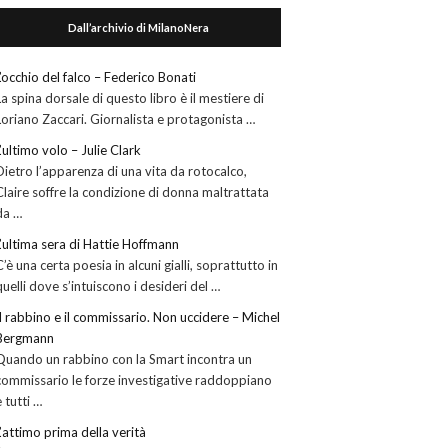
Dall’archivio di MilanoNera
L’occhio del falco – Federico Bonati
La spina dorsale di questo libro è il mestiere di
Loriano Zaccari. Giornalista e protagonista …
L’ultimo volo – Julie Clark
Dietro l’apparenza di una vita da rotocalco,
Claire soffre la condizione di donna maltrattata
da …
L’ultima sera di Hattie Hoffmann
C’è una certa poesia in alcuni gialli, soprattutto in
quelli dove s’intuiscono i desideri del …
Il rabbino e il commissario. Non uccidere – Michel
Bergmann
Quando un rabbino con la Smart incontra un
commissario le forze investigative raddoppiano
e tutti …
L’attimo prima della verità