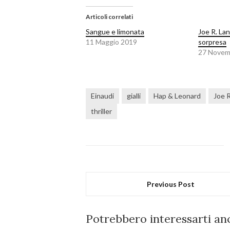
Articoli correlati
Sangue e limonata
Joe R. Lan
11 Maggio 2019
sorpresa
27 Novem
Einaudi
gialli
Hap & Leonard
Joe R
thriller
Previous Post
Potrebbero interessarti anc