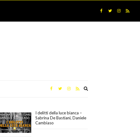
Expand
search
form
I delitti della luce bianca –
Sabrina De Bastiani, Daniele
Cambiaso