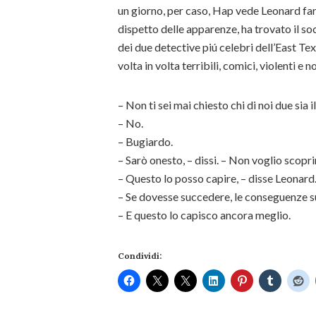
un giorno, per caso, Hap vede Leonard fare 
dispetto delle apparenze, ha trovato il so
dei due detective piú celebri dell’East T
volta in volta terribili, comici, violenti e n
– Non ti sei mai chiesto chi di noi due sia i
– No.
– Bugiardo.
– Sarò onesto, – dissi. – Non voglio scopri
– Questo lo posso capire, – disse Leonard
– Se dovesse succedere, le conseguenze s
– E questo lo capisco ancora meglio.
Condividi: