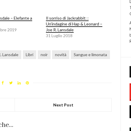
sdale – Elefante a
Il sorriso di Jackrabbit: :
Un’indagine di Hap & Leonard –
bre 2019
Joe R. Lansdale
31 Luglio 2018
. Lansdale
Libri
noir
novità
Sangue e limonata
Next Post
he...