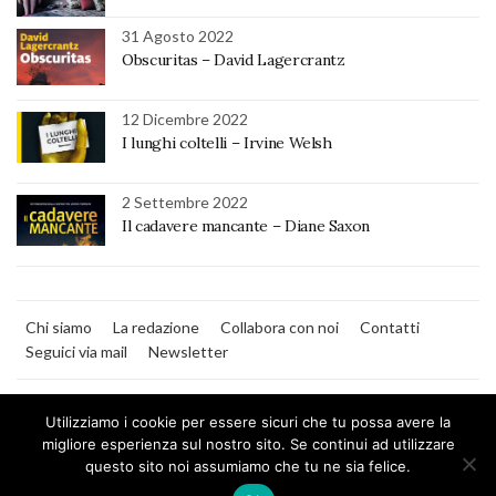
31 Agosto 2022
Obscuritas – David Lagercrantz
12 Dicembre 2022
I lunghi coltelli – Irvine Welsh
2 Settembre 2022
Il cadavere mancante – Diane Saxon
Chi siamo
La redazione
Collabora con noi
Contatti
Seguici via mail
Newsletter
Utilizziamo i cookie per essere sicuri che tu possa avere la
migliore esperienza sul nostro sito. Se continui ad utilizzare
questo sito noi assumiamo che tu ne sia felice.
MilanoNera